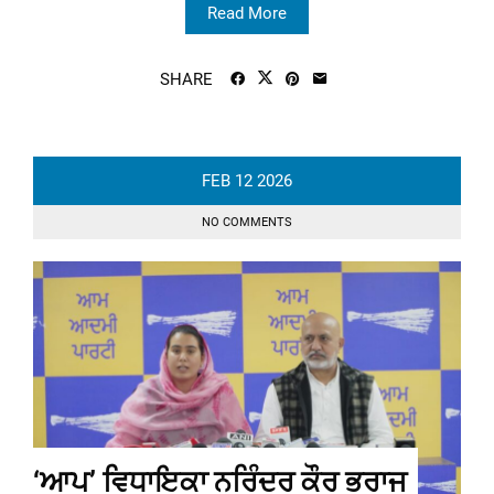
Read More
SHARE
FEB
12
2026
NO COMMENTS
‘ਆਪ’ ਵਿਧਾਇਕਾ ਨਰਿੰਦਰ ਕੌਰ ਭਰਾਜ