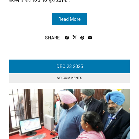
ਭਰਾਜ ਨੇ ਅੱਗੇ ਕਿਹਾ ਕਿ ਉਹ 2014...
Read More
SHARE
DEC
23
2025
NO COMMENTS