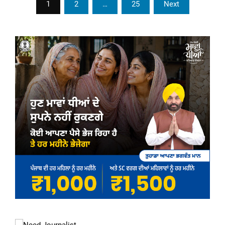
1
2
…
25
Next
pagination