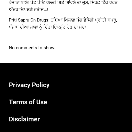
ਰੋਜ਼ਾਨਾ ਖਾਲੀ ਪੇਟ ਪੀਓ ਹਲਦੀ ਅਤੇ ਆਂਵਲੇ ਦਾ ਜੂਸ, ਸਿਰਫ਼ ਇੱਕ ਹਫ਼ਤੇ
ਅੰਦਰ ਦਿਖਣਗੇ ਨਤੀਜੇ…!
Priti Sapru On Drugs: ਨਸ਼ਿਆਂ ਖਿਲਾਫ਼ ਜੰਗ ਛੇੜੇਗੀ ਪ੍ਰੀਤੀ ਸਪਰੂ,
ਪੰਜਾਬ ਦੀਆਂ ਮਾਵਾਂ ਨੂੰ ਦਿੱਤਾ ਇੱਕਜੁੱਟ ਹੋਣ ਦਾ ਸੱਦਾ
No comments to show.
Privacy Policy
Terms of Use
Disclaimer