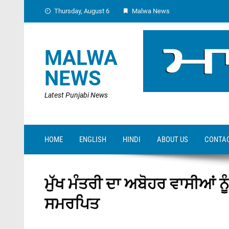
Skip
Thursday, August 6
Malwa News
to
content
MALWA
NEWS
Latest Punjabi News
HOME
ENGLISH
HINDI
ABOUT US
CONTAC
ਮੁੱਖ ਮੰਤਰੀ ਦਾ ਅਬੋਹਰ ਵਾਸੀਆਂ ਨੂੰ 
ਸਮਰਪਿਤ