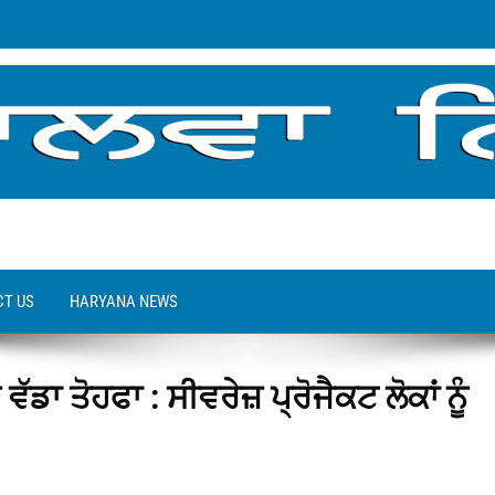
T US
HARYANA NEWS
ਵੱਡਾ ਤੋਹਫਾ : ਸੀਵਰੇਜ਼ ਪ੍ਰੋਜੈਕਟ ਲੋਕਾਂ ਨੂੰ