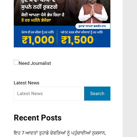
Latest News
Search
Recent Posts
ਇਹ 7 ਆਦਤਾਂ ਤੁਹਾਡੇ ਫੇਫੜਿਆਂ ਨੂੰ ਪਹੁੰਚਾਦੀਆਂ ਨੁਕਸਾਨ,