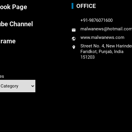
OFFICE
ook Page
+91-9876071600
be Channel
malwanews@hotmail.co
www.malwanews.com
grame
Street No. 4, New Harinde
Faridkot, Punjab, India
151203
es