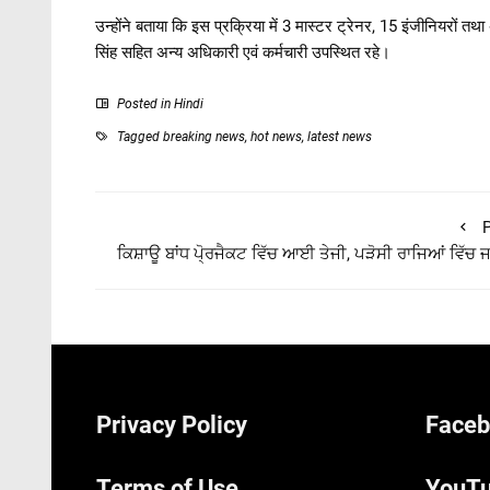
उन्होंने बताया कि इस प्रक्रिया में 3 मास्टर ट्रेनर, 15 इंजीनियरों त
सिंह सहित अन्य अधिकारी एवं कर्मचारी उपस्थित रहे।
Posted in
Hindi
Tagged
breaking news
,
hot news
,
latest news
P
ਕਿਸ਼ਾਊ ਬਾਂਧ ਪੋ੍ਰਜੈਕਟ ਵਿੱਚ ਆਈ ਤੇਜੀ, ਪੜੋਸੀ ਰਾਜਿਆਂ ਵਿੱਚ 
Privacy Policy
Faceb
Terms of Use
YouTu