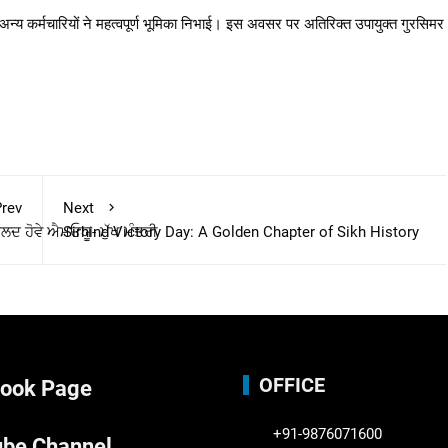
था अन्य कर्मचारियों ने महत्वपूर्ण भूमिका निभाई। इस अवसर पर अतिरिक्त उपायुक्त गुरसिमर
rev
Next
ਜਲਦ ਹੋਵੇ ਐਮਓਯੂ- ਮੁੱਖ ਮੰਤਰੀ
Sirhind Victory Day: A Golden Chapter of Sikh History
OFFICE
ook Page
+91-9876071600
be Channel