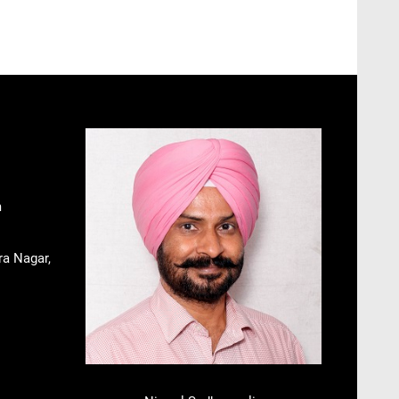
m
ra Nagar,