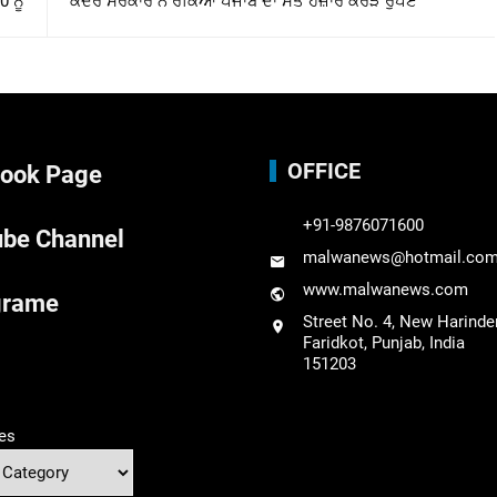
 ਨੂੰ
ਕੇਂਦਰ ਸਰਕਾਰ ਨੇ ਰੋਕਿਆ ਪੰਜਾਬ ਦਾ ਸੱਤ ਹਜ਼ਾਰ ਕਰੋੜ ਰੁਪਏ
OFFICE
ook Page
+91-9876071600
be Channel
malwanews@hotmail.co
www.malwanews.com
grame
Street No. 4, New Harinde
Faridkot, Punjab, India
151203
es