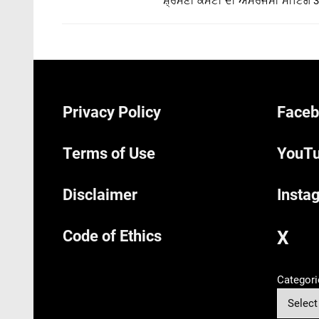
ਸ਼੍ਰੋਮਣੀ ਕਮੇਟੀ ਦੀ ਐਮਰਜੈਂਸੀ ਮੀਟਿੰਗ 30
Privacy Policy
Faceb
Terms of Use
YouTu
Disclaimer
Insta
Code of Ethics
X
Categori