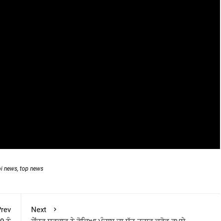
bi news
,
top news
rev
Next