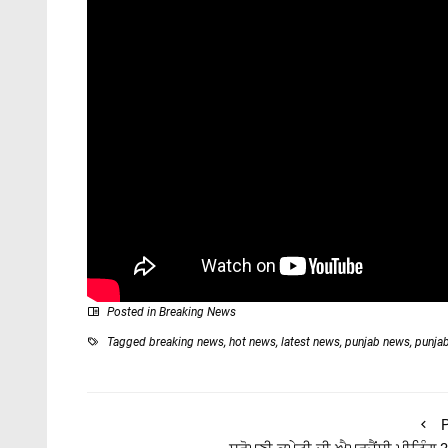
Posted in
Breaking News
Tagged
breaking news
,
hot news
,
latest news
,
punjab news
,
punja
P