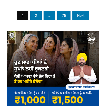
Posts
1
2
…
75
Next
pagination