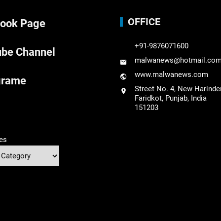
OFFICE
ook Page
+91-9876071600
be Channel
malwanews@hotmail.co
www.malwanews.com
grame
Street No. 4, New Harinde
Faridkot, Punjab, India
151203
es