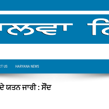
T US
HARYANA NEWS
ੇ ਯਤਨ ਜਾਰੀ : ਸੌਂਦ