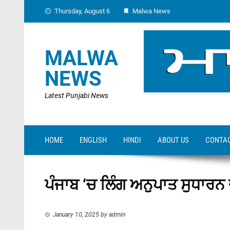
Skip
Thursday, August 6
Malwa News
to
content
MALWA
NEWS
Latest Punjabi News
HOME
ENGLISH
HINDI
ABOUT US
CONTAC
ਪੰਜਾਬ ‘ਚ ਲਿੰਗ ਅਨੁਪਾਤ ਸੁਧਾਰਨ ਦ
January 10, 2025
by
admin