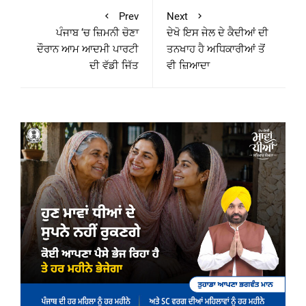
Prev
Next
ਪੰਜਾਬ ‘ਚ ਜ਼ਿਮਨੀ ਚੋਣਾ
ਦੇਖੋ ਇਸ ਜੇਲ ਦੇ ਕੈਦੀਆਂ ਦੀ
ਦੌਰਾਨ ਆਮ ਆਦਮੀ ਪਾਰਟੀ
ਤਨਖਾਹ ਹੈ ਅਧਿਕਾਰੀਆਂ ਤੋਂ
ਦੀ ਵੱਡੀ ਜਿੱਤ
ਵੀ ਜ਼ਿਆਦਾ