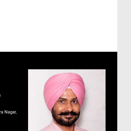
m
ra Nagar,