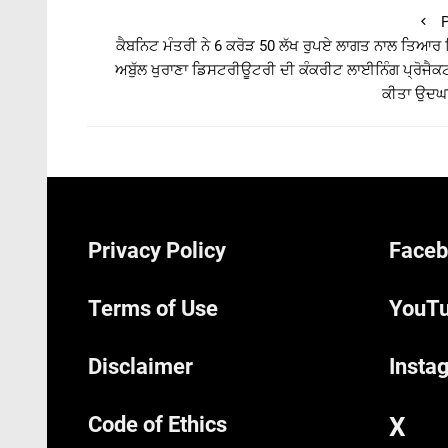
P
ਕੈਬਨਿਟ ਮੰਤਰੀ ਨੇ 6 ਕਰੋੜ 50 ਲੱਖ ਰੁਪਏ ਲਾਗਤ ਨਾਲ ਤਿਆਰ
ਅਬੁੱਲ ਖੁਰਾਣਾ ਡਿਸਟਰੀਊਟਰੀ ਦੀ ਕੰਕਰੀਟ ਲਾਈਨਿੰਗ ਪ੍ਰੋਜੈਕ
ਕੀਤਾ ਉਦਘ
Privacy Policy
Faceb
Terms of Use
YouTu
Disclaimer
Insta
Code of Ethics
X