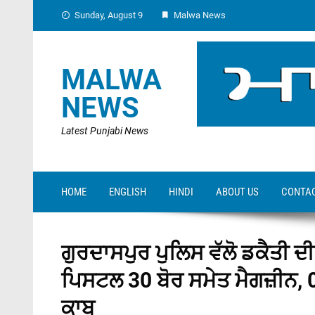
Skip
Sunday, August 9
Malwa News
to
content
MALWA
NEWS
Latest Punjabi News
HOME
ENGLISH
HINDI
ABOUT US
CONTAC
ਗੁਰਦਾਸਪੁਰ ਪੁਲਿਸ ਵੱਲੋ ਡਕੈਤੀ ਦੀ
ਪਿਸਟਲ 30 ਬੋਰ ਸਮੇਤ ਮੈਗਜ਼ੀਨ, 
ਕਾਬੂ