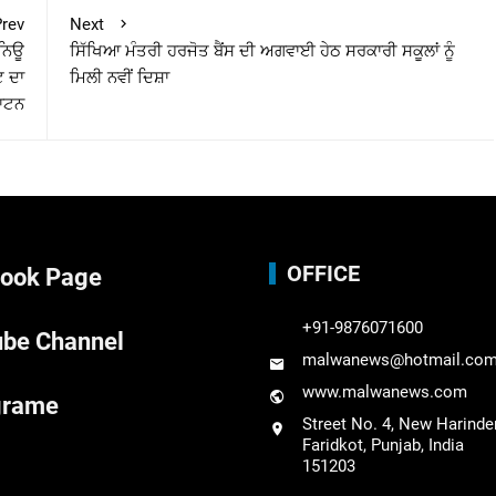
rev
Next
 ਨਿਊ
ਸਿੱਖਿਆ ਮੰਤਰੀ ਹਰਜੋਤ ਬੈਂਸ ਦੀ ਅਗਵਾਈ ਹੇਠ ਸਰਕਾਰੀ ਸਕੂਲਾਂ ਨੂੰ
ਟ ਦਾ
ਮਿਲੀ ਨਵੀਂ ਦਿਸ਼ਾ
ਾਟਨ
OFFICE
ook Page
+91-9876071600
be Channel
malwanews@hotmail.co
www.malwanews.com
grame
Street No. 4, New Harinde
Faridkot, Punjab, India
151203