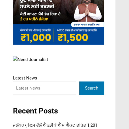
Latest News
Search
Recent Posts
ਜਲੰਧਰ ਪੁਲਿਸ ਵੱਲੋਂ ਐਨਡੀਪੀਐੱਸ ਐਕਟ ਤਹਿਤ 1,201