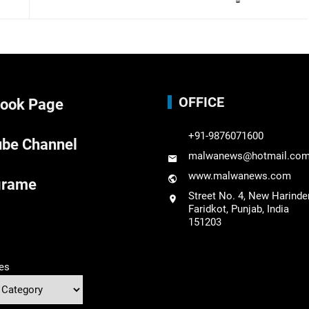
OFFICE
ook Page
+91-9876071600
be Channel
malwanews@hotmail.co
www.malwanews.com
grame
Street No. 4, New Harinde
Faridkot, Punjab, India
151203
es