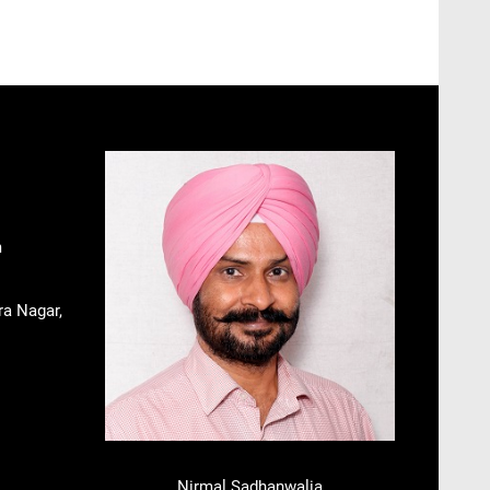
m
ra Nagar,
Nirmal Sadhanwalia