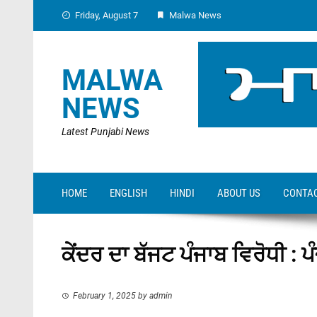
Skip
Friday, August 7
Malwa News
to
content
MALWA
NEWS
Latest Punjabi News
HOME
ENGLISH
HINDI
ABOUT US
CONTAC
ਕੇਂਦਰ ਦਾ ਬੱਜਟ ਪੰਜਾਬ ਵਿਰੋਧੀ : 
February 1, 2025
by
admin