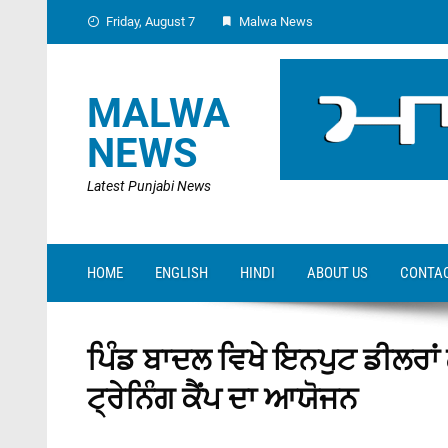
Skip
Friday, August 7
Malwa News
to
content
MALWA
NEWS
Latest Punjabi News
HOME
ENGLISH
HINDI
ABOUT US
CONTAC
ਪਿੰਡ ਬਾਦਲ ਵਿਖੇ ਇਨਪੁਟ ਡੀਲਰਾਂ ਲ
ਟ੍ਰੇਨਿੰਗ ਕੈਂਪ ਦਾ ਆਯੋਜਨ