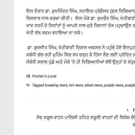
ਇਸ ਦੌਰਾਨ ਡਾ. ਸੁਖਜਿੰਦਰ ਸਿੰਘ, ਸਹਾਇਕ ਪ੍ਰੋਫ਼ੈਸਰ (ਫ਼ਲ ਵਿਗਿਆਨ
ਵਿਸਥਾਰ ਨਾਲ ਚਰਚਾ ਕੀਤੀ। ਇਸ ਮੌਕੇ ਡਾ. ਸੁਖਚੈਨ ਸਿੰਘ, ਖੇਤੀਬਾ
ਖਾਦ ਵਰਤੋਂ ਦੇ ਸਿਧਾਂਤਾਂ ਨੂੰ ਆਪਣੇ ਨਾਲ ਜੁੜੇ ਕਿਸਾਨਾਂ ਤੱਕ ਪਹੁਚਾਉ
ਖੇਤੀ ਵੱਲ ਕਦਮ ਵਧਾਇਆ ਜਾ ਸਕੇ।
ਡਾ. ਗੁਰਜੀਤ ਸਿੰਘ, ਖੇਤੀਬਾੜੀ ਵਿਕਾਸ ਅਫਸਰ ਨੇ ਪਹੁੰਚੇ ਹੋਏ ਇਨਪੁਟ ਡ
ਸਬੰਧੀ ਚੱਲ ਰਹੀ ਮੁਹਿੰਮ ਵਿਚ ਵਧ ਚੜ੍ਹ ਕੇ ਹਿੱਸਾ ਲੈਣ ਲਈ ਪ੍ਰੇਰਿਤ 
ਸੰਬੰਧੀ ਸਵਾਲ ਪੁੱਛੇ ਅਤੇ ਮੌਕੇ ‘ਤੇ ਹੀ ਵਿਗਿਆਨੀਆਂ ਵੱਲੋਂ ਉਨ੍ਹਾਂ ਦੇ ਸ
Posted in
Local
Tagged
breaking news
,
hot news
,
latest news
,
punjab news
,
punja
P
ਸੇਫ ਸਕੂਲ ਵਾਹਨ ਪਾਲਿਸੀ ਤਹਿਤ ਸਕੂਲੀ ਵਾਹਨਾਂ ਦੀ ਵਿਸ਼ੇਸ਼ ਚੈ
ਕ