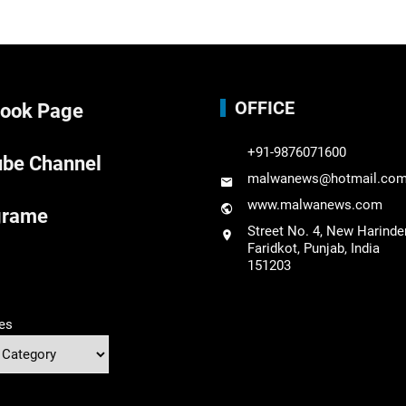
OFFICE
ook Page
+91-9876071600
be Channel
malwanews@hotmail.co
www.malwanews.com
grame
Street No. 4, New Harinde
Faridkot, Punjab, India
151203
es