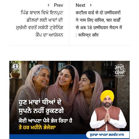
Prev
Next
ਪਿੰਡ ਬਾਦਲ ਵਿਖੇ ਇਨਪੁਟ
कटौला वार्ड से दो उम्मीदवारों
ਡੀਲਰਾਂ ਲਈ ਖਾਦਾਂ ਦੀ
ने नाम लिए वापिस, चार वार्डों
ਸੁਚੱਜੀ ਵਰਤੋਂ ਸਬੰਧੀ ਟ੍ਰੇਨਿੰਗ
से अब 18 उम्मीदवार मैदान में
ਕੈਂਪ ਦਾ ਆਯੋਜਨ
: रूपिन्द्र कौर