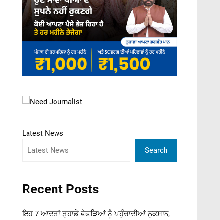
Latest News
Search
Recent Posts
ਇਹ 7 ਆਦਤਾਂ ਤੁਹਾਡੇ ਫੇਫੜਿਆਂ ਨੂੰ ਪਹੁੰਚਾਦੀਆਂ ਨੁਕਸਾਨ,