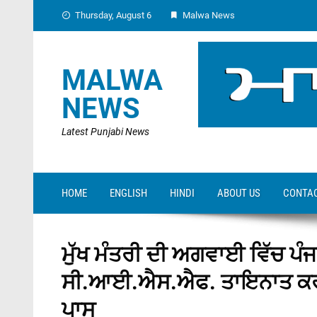
Skip
Thursday, August 6
Malwa News
to
content
MALWA
NEWS
Latest Punjabi News
HOME
ENGLISH
HINDI
ABOUT US
CONTAC
ਮੁੱਖ ਮੰਤਰੀ ਦੀ ਅਗਵਾਈ ਵਿੱਚ ਪੰਜਾਬ
ਸੀ.ਆਈ.ਐਸ.ਐਫ. ਤਾਇਨਾਤ ਕਰਨ
ਪਾਸ