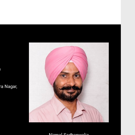
m
ra Nagar,
Nirmal Sadhanwalia