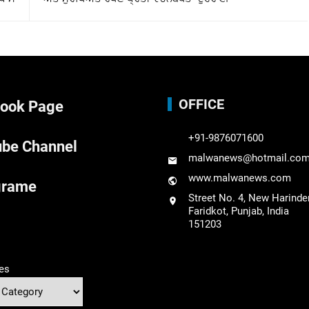
OFFICE
ook Page
+91-9876071600
be Channel
malwanews@hotmail.co
www.malwanews.com
grame
Street No. 4, New Harinde
Faridkot, Punjab, India
151203
es