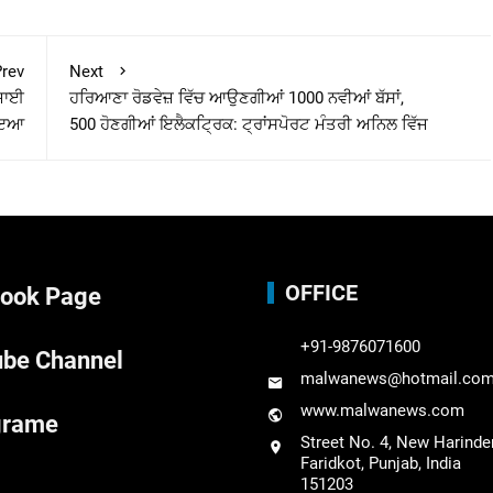
rev
Next
ੰਜਾਈ
ਹਰਿਆਣਾ ਰੋਡਵੇਜ਼ ਵਿੱਚ ਆਉਣਗੀਆਂ 1000 ਨਵੀਆਂ ਬੱਸਾਂ,
ਹੋਇਆ
500 ਹੋਣਗੀਆਂ ਇਲੈਕਟ੍ਰਿਕ: ਟ੍ਰਾਂਸਪੋਰਟ ਮੰਤਰੀ ਅਨਿਲ ਵਿੱਜ
OFFICE
ook Page
+91-9876071600
be Channel
malwanews@hotmail.co
www.malwanews.com
grame
Street No. 4, New Harinde
Faridkot, Punjab, India
151203