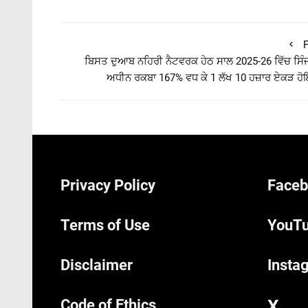
P
ਬਿਸਤ ਦੁਆਬ ਨਹਿਰੀ ਨੈਟਵਰਕ ਹੇਠ ਸਾਲ 2025-26 ਵਿੱਚ ਸਿ
ਅਧੀਨ ਰਕਬਾ 167% ਵਧ ਕੇ 1 ਲੱਖ 10 ਹਜ਼ਾਰ ਏਕੜ 
Privacy Policy
Faceb
Terms of Use
YouTu
Disclaimer
Insta
Code of Ethics
X