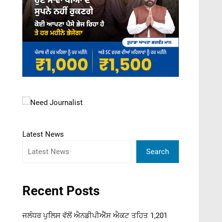
Latest News
Search
Recent Posts
ਜਲੰਧਰ ਪੁਲਿਸ ਵੱਲੋਂ ਐਨਡੀਪੀਐੱਸ ਐਕਟ ਤਹਿਤ 1,201