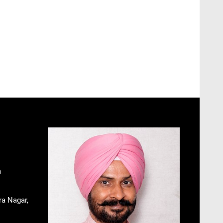
m
ra Nagar,