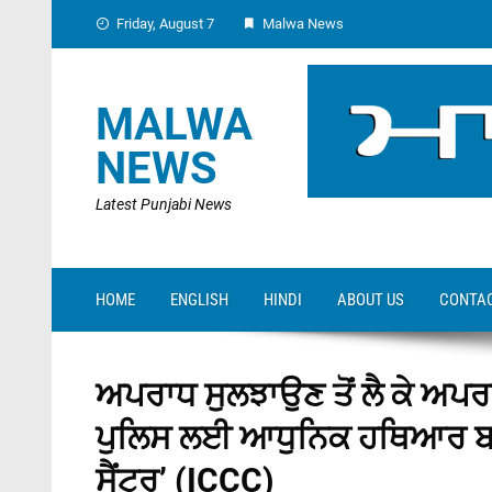
Skip
Friday, August 7
Malwa News
to
content
MALWA
NEWS
Latest Punjabi News
HOME
ENGLISH
HINDI
ABOUT US
CONTAC
ਅਪਰਾਧ ਸੁਲਝਾਉਣ ਤੋਂ ਲੈ ਕੇ ਅਪਰਾ
ਪੁਲਿਸ ਲਈ ਆਧੁਨਿਕ ਹਥਿਆਰ ਬਣਿ
ਸੈਂਟਰ’ (ICCC)