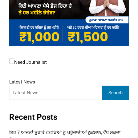
Latest News
Search
Recent Posts
ਇਹ 7 ਆਦਤਾਂ ਤੁਹਾਡੇ ਫੇਫੜਿਆਂ ਨੂੰ ਪਹੁੰਚਾਦੀਆਂ ਨੁਕਸਾਨ, ਵੱਧ ਸਕਦਾ