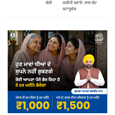
ਚੱਕੀ
ਯਕੀਨੀ ਬਣਾਏ: ਲਾਲ ਚੰਦ
ਕਟਾਰੂਚੱਕ