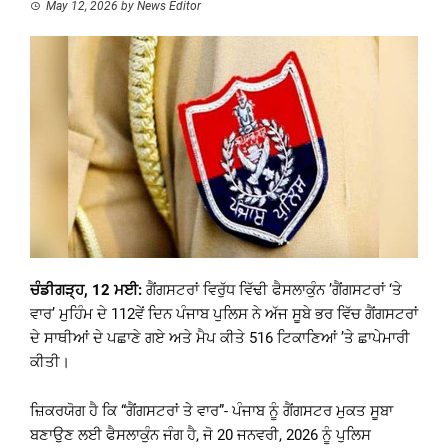
May 12, 2026
by
News Editor
ਚੰਡੀਗੜ੍ਹ, 12 ਮਈ:
ਗੈਂਗਸਟਰਾਂ ਵਿਰੁੱਧ ਵਿੱਢੀ ਫੈਸਲਾਕੁੰਨ ’ਗੈਂਗਸਟਰਾਂ ‘ਤੇ
ਵਾਰ’ ਮੁਹਿੰਮ ਦੇ 112ਵੇਂ ਦਿਨ ਪੰਜਾਬ ਪੁਲਿਸ ਨੇ ਅੱਜ ਸੂਬੇ ਭਰ ਵਿੱਚ ਗੈਂਗਸਟਰਾਂ
ਦੇ ਸਾਥੀਆਂ ਦੇ ਪਛਾਣੇ ਗਏ ਅਤੇ ਮੈਪ ਕੀਤੇ 516 ਟਿਕਾਣਿਆਂ ’ਤੇ ਛਾਪੇਮਾਰੀ
ਕੀਤੀ।
ਜ਼ਿਕਰਯੋਗ ਹੈ ਕਿ “ਗੈਂਗਸਟਰਾਂ ਤੇ ਵਾਰ”- ਪੰਜਾਬ ਨੂੰ ਗੈਂਗਸਟਰ ਮੁਕਤ ਸੂਬਾ
ਬਣਾਉਣ ਲਈ ਫੈਸਲਾਕੁੰਨ ਜੰਗ ਹੈ, ਜੋ 20 ਜਨਵਰੀ, 2026 ਨੂੰ ਪੁਲਿਸ