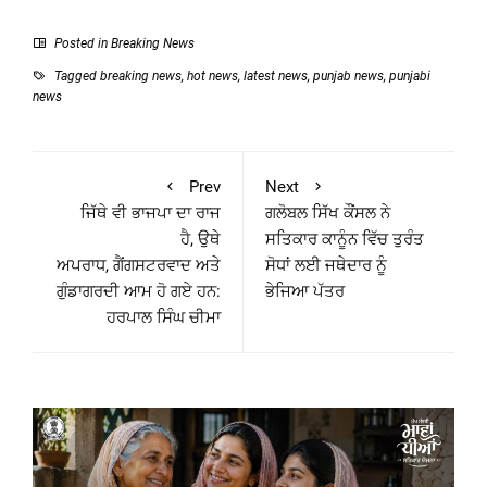
Posted in
Breaking News
Tagged
breaking news
,
hot news
,
latest news
,
punjab news
,
punjabi
news
Prev
Next
ਜਿੱਥੇ ਵੀ ਭਾਜਪਾ ਦਾ ਰਾਜ
ਗਲੋਬਲ ਸਿੱਖ ਕੌਂਸਲ ਨੇ
ਹੈ, ਉਥੇ
ਸਤਿਕਾਰ ਕਾਨੂੰਨ ਵਿੱਚ ਤੁਰੰਤ
ਅਪਰਾਧ, ਗੈਂਗਸਟਰਵਾਦ ਅਤੇ
ਸੋਧਾਂ ਲਈ ਜਥੇਦਾਰ ਨੂੰ
ਗੁੰਡਾਗਰਦੀ ਆਮ ਹੋ ਗਏ ਹਨ:
ਭੇਜਿਆ ਪੱਤਰ
ਹਰਪਾਲ ਸਿੰਘ ਚੀਮਾ