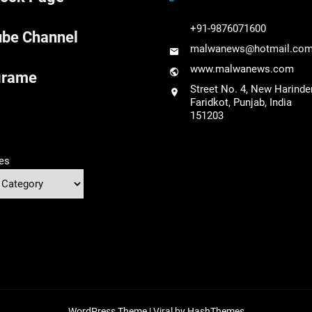
+91-9876071600
be Channel
malwanews@hotmail.co
www.malwanews.com
grame
Street No. 4, New Harinde
Faridkot, Punjab, India
151203
es
WordPress Theme |
Viral
by HashThemes