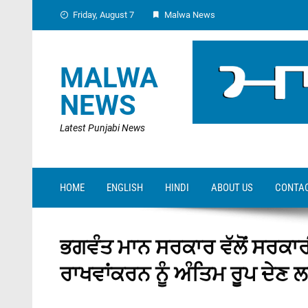
Skip
Friday, August 7
Malwa News
to
content
MALWA
NEWS
Latest Punjabi News
HOME
ENGLISH
HINDI
ABOUT US
CONTAC
ਭਗਵੰਤ ਮਾਨ ਸਰਕਾਰ ਵੱਲੋਂ ਸਰਕਾ
ਰਾਖਵਾਂਕਰਨ ਨੂੰ ਅੰਤਿਮ ਰੂਪ ਦੇ