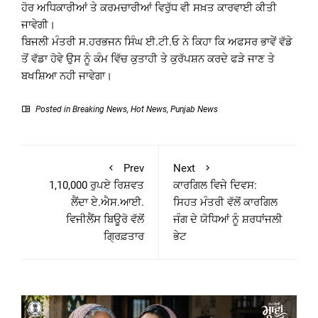
ਹੋਰ ਅਧਿਕਾਰੀਆਂ ਤੇ ਕਰਮਚਾਰੀਆਂ ਵਿਰੁੱਧ ਵੀ ਸਖ਼ਤ ਕਾਰਵਾਈ ਕੀਤੀ
ਜਾਵੇਗੀ।
ਬਿਜਲੀ ਮੰਤਰੀ ਸ.ਹਰਭਜਨ ਸਿੰਘ ਈ.ਟੀ.ਓ ਨੇ ਕਿਹਾ ਕਿ ਅਫਸਰ ਭਾਵੇਂ ਵੱਡੇ
ਤੋਂ ਵੱਡਾ ਹੋਵੇ ਉਸ ਨੂੰ ਕੰਮ ਵਿੱਚ ਕੁਤਾਹੀ ਤੇ ਕੁਰੱਪਸ਼ਨ ਕਰਦੇ ਫੜੇ ਜਾਣ ਤੇ
ਬਖਸ਼ਿਆ ਨਹੀ ਜਾਵੇਗਾ।
Posted in
Breaking News
,
Hot News
,
Punjab News
Prev
Next
1,10,000 ਰੁਪਏ ਰਿਸ਼ਵਤ
ਕਾਰਗਿਲ ਵਿਜੇ ਦਿਵਸ:
ਲੈਂਦਾ ਏ.ਐਸ.ਆਈ.
ਸਿਹਤ ਮੰਤਰੀ ਵੱਲੋਂ ਕਾਰਗਿਲ
ਵਿਜੀਲੈਂਸ ਬਿਊਰੋ ਵੱਲੋਂ
ਜੰਗ ਦੇ ਯੋਧਿਆਂ ਨੂੰ ਸ਼ਰਧਾਂਜਲੀ
ਗ੍ਰਿਫ਼ਤਾਰ
ਭੇਟ