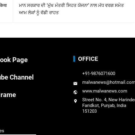
किया
ਮਾਨ ਸਰਕਾਰ ਦੀ ‘ਮੁੱਖ ਮੰਤਰੀ ਸਿਹਤ ਯੋਜਨਾ’ ਨਾਲ ਮੱਧ ਵਰਗ ਸਮੇਤ
ਆਮ ਲੋਕਾਂ ਨੂੰ ਵੱਡੀ ਰਾਹਤ
OFFICE
ook Page
+91-9876071600
be Channel
malwanews@hotmail.co
www.malwanews.com
grame
Street No. 4, New Harinde
Faridkot, Punjab, India
151203
es