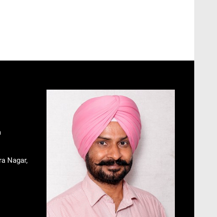
m
ra Nagar,