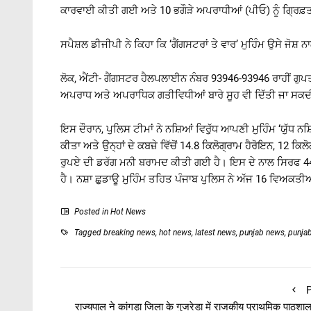
ਕਾਰਵਾਈ ਕੀਤੀ ਗਈ ਅਤੇ 10 ਭਗੌੜੇ ਅਪਰਾਧੀਆਂ (ਪੀਓ) ਨੂੰ ਗ੍ਰਿਫ
ਸਪੈਸ਼ਲ ਡੀਜੀਪੀ ਨੇ ਕਿਹਾ ਕਿ ‘ਗੈਂਗਸਟਰਾਂ ਤੇ ਵਾਰ’ ਮੁਹਿੰਮ ਉਸੇ ਜੋਸ਼ 
ਲੋਕ, ਐਂਟੀ- ਗੈਂਗਸਟਰ ਹੈਲਪਲਾਈਨ ਨੰਬਰ 93946-93946 ਰਾਹੀਂ ਗੁਪਤ
ਅਪਰਾਧ ਅਤੇ ਅਪਰਾਧਿਕ ਗਤੀਵਿਧੀਆਂ ਬਾਰੇ ਸੂਹ ਵੀ ਦਿੱਤੀ ਜਾ ਸਕਦੀ
ਇਸ ਦੌਰਾਨ, ਪੁਲਿਸ ਟੀਮਾਂ ਨੇ ਨਸ਼ਿਆਂ ਵਿਰੁੱਧ ਆਪਣੀ ਮੁਹਿੰਮ ‘ਯੁੱਧ ਨਸ਼
ਕੀਤਾ ਅਤੇ ਉਨ੍ਹਾਂ ਦੇ ਕਬਜ਼ੇ ਵਿੱਚੋਂ 14.8 ਕਿਲੋਗ੍ਰਾਮ ਹੈਰੋਇਨ, 1
ਰੁਪਏ ਦੀ ਡਰੱਗ ਮਨੀ ਬਰਾਮਦ ਕੀਤੀ ਗਈ ਹੈ। ਇਸ ਦੇ ਨਾਲ ਸਿਰਫ 445 
ਹੈ। ਨਸ਼ਾ ਛੁਡਾਊ ਮੁਹਿੰਮ ਤਹਿਤ ਪੰਜਾਬ ਪੁਲਿਸ ਨੇ ਅੱਜ 16 ਵਿਅਕਤੀਆ
Posted in
Hot News
Tagged
breaking news
,
hot news
,
latest news
,
punjab news
,
punja
P
राज्यपाल ने कांगड़ा जिला के गुजरेडा में राजकीय प्राथमिक पाठशाल