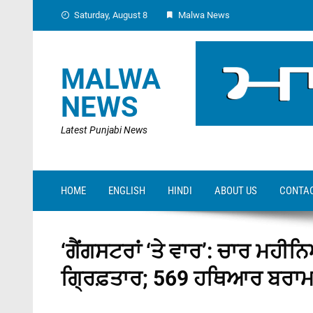
Skip
Saturday, August 8
Malwa News
to
content
MALWA
NEWS
Latest Punjabi News
HOME
ENGLISH
HINDI
ABOUT US
CONTAC
‘ਗੈਂਗਸਟਰਾਂ ‘ਤੇ ਵਾਰ’: ਚਾਰ ਮਹੀਨ
ਗ੍ਰਿਫ਼ਤਾਰ; 569 ਹਥਿਆਰ ਬਰਾ