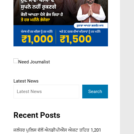
Latest News
Search
Recent Posts
ਜਲੰਧਰ ਪੁਲਿਸ ਵੱਲੋਂ ਐਨਡੀਪੀਐੱਸ ਐਕਟ ਤਹਿਤ 1,201