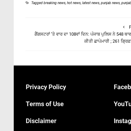
Tagged
breaking news
,
hot news
,
latest news
,
punjab news
,
punja
P
ਗੈਂਗਸਟਰਾਂ ’ਤੇ ਵਾਰ ਦਾ 108ਵਾਂ ਦਿਨ: ਪੰਜਾਬ ਪੁਲਿਸ ਨੇ 548 ਥਾਵਾਂ
ਕੀਤੀ ਛਾਪੇਮਾਰੀ ; 261 ਗ੍ਰਿਫ
Privacy Policy
Faceb
Terms of Use
YouTu
Disclaimer
Insta