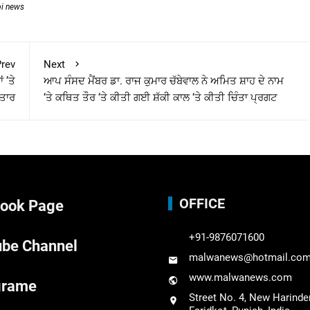
bi news
rev
Next
 ’ਤੇ
ਆਪ ਸੰਸਦ ਮੈਂਬਰ ਡਾ. ਰਾਜ ਕੁਮਾਰ ਚੱਬੇਵਾਲ ਨੇ ਅਮਿਤ ਸ਼ਾਹ ਦੇ ਨਾਮ
਼ਤਾਰ
‘ਤੇ ਕਥਿਤ ਤੌਰ ‘ਤੇ ਕੀਤੀ ਗਈ ਸ਼ੱਕੀ ਕਾਲ ‘ਤੇ ਕੀਤੀ ਚਿੰਤਾ ਪ੍ਰਗਟ
OFFICE
ook Page
+91-9876071600
be Channel
malwanews@hotmail.co
www.malwanews.com
grame
Street No. 4, New Harinde