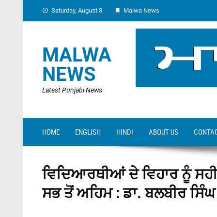
Skip
Saturday, August 8
Malwa News
to
content
MALWA
NEWS
Latest Punjabi News
HOME
ENGLISH
HINDI
ABOUT US
CONTAC
ਵਿਦਿਆਰਥੀਆਂ ਦੇ ਵਿਹਾਰ ਨੂੰ ਸਹੀ
ਸਭ ਤੋਂ ਅਹਿਮ : ਡਾ. ਬਲਬੀਰ ਸਿੰਘ