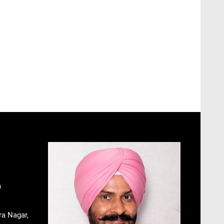
m
ra Nagar,