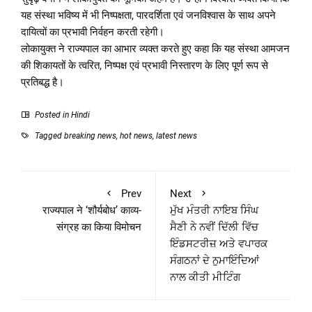
यह संस्था भविष्य में भी निष्पक्षता, पारदर्शिता एवं जनविश्वास के साथ अपने
दायित्वों का प्रभावी निर्वहन करती रहेगी।
लोकायुक्त ने राज्यपाल का आभार व्यक्त करते हुए कहा कि यह संस्था आमजन
की शिकायतों के त्वरित, निष्पक्ष एवं प्रभावी निस्तारण के लिए पूर्ण रूप से
प्रतिबद्ध है।
Posted in
Hindi
Tagged
breaking news
,
hot news
,
latest news
Prev
Next
राज्यपाल ने ‘शौर्यबोध’ काव्य-
ਮੁੱਖ ਮੰਤਰੀ ਨਾਇਬ ਸਿੰਘ
संग्रह का किया विमोचन
ਸੈਣੀ ਨੇ ਨਵੀਂ ਦਿੱਲੀ ਵਿੱਚ
ਇੰਡਸਟਰੀਜ਼ ਅਤੇ ਵਪਾਰਕ
ਸੰਗਠਨਾਂ ਦੇ ਨੁਮਾਇੰਦਿਆਂ
ਨਾਲ ਕੀਤੀ ਮੀਟਿੰਗ