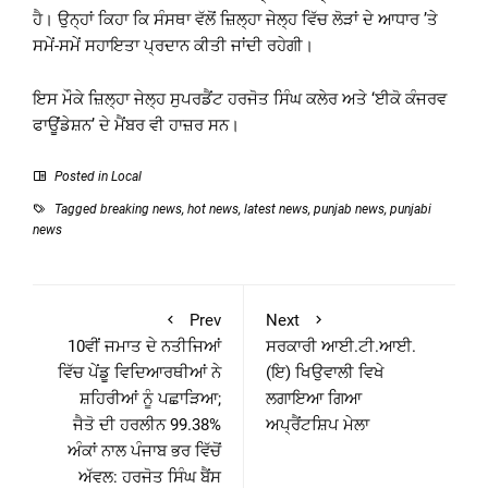
ਹੈ। ਉਨ੍ਹਾਂ ਕਿਹਾ ਕਿ ਸੰਸਥਾ ਵੱਲੋਂ ਜ਼ਿਲ੍ਹਾ ਜੇਲ੍ਹ ਵਿੱਚ ਲੋੜਾਂ ਦੇ ਆਧਾਰ ’ਤੇ
ਸਮੇਂ-ਸਮੇਂ ਸਹਾਇਤਾ ਪ੍ਰਦਾਨ ਕੀਤੀ ਜਾਂਦੀ ਰਹੇਗੀ।
ਇਸ ਮੌਕੇ ਜ਼ਿਲ੍ਹਾ ਜੇਲ੍ਹ ਸੁਪਰਡੈਂਟ ਹਰਜੋਤ ਸਿੰਘ ਕਲੇਰ ਅਤੇ ‘ਈਕੋ ਕੰਜਰਵ
ਫਾਊਂਡੇਸ਼ਨ’ ਦੇ ਮੈਂਬਰ ਵੀ ਹਾਜ਼ਰ ਸਨ।
Posted in
Local
Tagged
breaking news
,
hot news
,
latest news
,
punjab news
,
punjabi
news
Prev
Next
10ਵੀਂ ਜਮਾਤ ਦੇ ਨਤੀਜਿਆਂ
ਸਰਕਾਰੀ ਆਈ.ਟੀ.ਆਈ.
ਵਿੱਚ ਪੇਂਡੂ ਵਿਦਿਆਰਥੀਆਂ ਨੇ
(ਇ) ਖਿਉਵਾਲੀ ਵਿਖੇ
ਸ਼ਹਿਰੀਆਂ ਨੂੰ ਪਛਾੜਿਆ;
ਲਗਾਇਆ ਗਿਆ
ਜੈਤੋ ਦੀ ਹਰਲੀਨ 99.38%
ਅਪ੍ਰੈਂਟਸ਼ਿਪ ਮੇਲਾ
ਅੰਕਾਂ ਨਾਲ ਪੰਜਾਬ ਭਰ ਵਿੱਚੋਂ
ਅੱਵਲ: ਹਰਜੋਤ ਸਿੰਘ ਬੈਂਸ