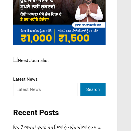
Latest News
Search
Recent Posts
ਇਹ 7 ਆਦਤਾਂ ਤੁਹਾਡੇ ਫੇਫੜਿਆਂ ਨੂੰ ਪਹੁੰਚਾਦੀਆਂ ਨੁਕਸਾਨ,