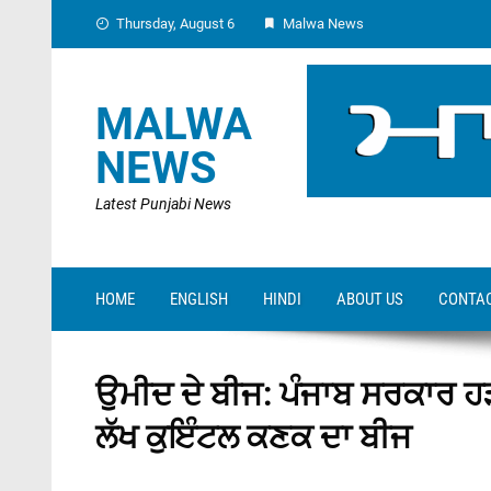
Skip
Thursday, August 6
Malwa News
to
content
MALWA
NEWS
Latest Punjabi News
HOME
ENGLISH
HINDI
ABOUT US
CONTAC
ਉਮੀਦ ਦੇ ਬੀਜ: ਪੰਜਾਬ ਸਰਕਾਰ ਹੜ੍ਹ
ਲੱਖ ਕੁਇੰਟਲ ਕਣਕ ਦਾ ਬੀਜ