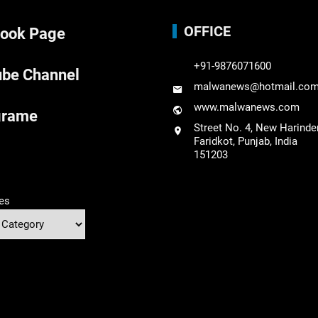
OFFICE
ook Page
+91-9876071600
be Channel
malwanews@hotmail.co
www.malwanews.com
grame
Street No. 4, New Harinde
Faridkot, Punjab, India
151203
es