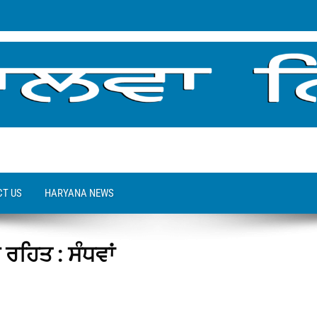
T US
HARYANA NEWS
ਰਹਿਤ : ਸੰਧਵਾਂ