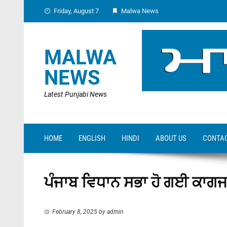
Skip
Friday, August 7
Malwa News
to
content
MALWA
NEWS
Latest Punjabi News
HOME
ENGLISH
HINDI
ABOUT US
CONTAC
ਪੰਜਾਬ ਵਿਧਾਨ ਸਭਾ ਹੋ ਗਈ ਕਾਗਜ 
February 8, 2025
by
admin