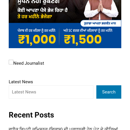
Latest News
Search
Recent Posts
ਵਧੀਕ ਡਿਪਟੀ ਕਮਿਸ਼ਨਰ (ਵਿਕਾਸ) ਦੀ ਪ੍ਰਧਾਨਗੀ ਹੇਠ ਪੇਟ ਦੇ ਕੀੜਿਆਂ