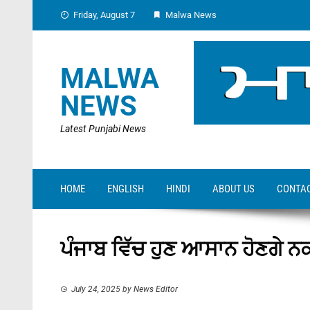
Skip
Friday, August 7
Malwa News
to
content
MALWA
NEWS
Latest Punjabi News
HOME
ENGLISH
HINDI
ABOUT US
CONTAC
ਪੰਜਾਬ ਵਿੱਚ ਹੁਣ ਆਸਾਨ ਹੋਣਗੇ ਨ
July 24, 2025
by
News Editor