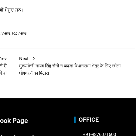
 ਵੀ ਮੌਜੂਦ ਸਨ।
bi news
,
top news
rev
Next
ਂ ਦੇ
मुख्यमंत्री नायब सिंह सैनी ने बाढड़ा विधानसभा क्षेत्र के लिए खोला
ਚੀਮਾ
घोषणाओं का पिटारा
OFFICE
ook Page
+91-9876071600