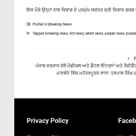
ਇਸ ਮੌਕੇ ਉਨ੍ਹਾਂ ਨਾਲ ਵਿਭਾਗ ਦੇ ਪ੍ਰਮੁੱਖ ਸਕੱਤਰ ਸ੍ਰੀ ਵਿਕਾਸ ਗਰਗ
Posted in
Breaking News
Tagged
breaking news
,
hot news
,
latest news
,
punjab news
,
punja
P
ਪੰਜਾਬ ਸਰਕਾਰ ਵੱਲੋਂ ਮੈਡੀਕਲ ਅਤੇ ਡੈਂਟਲ ਇੰਟਰਨਾਂ ਅਤੇ ਰੈਜ਼ੀਡੈਂਟਾ
ਮਾਣਭੱਤੇ ਵਿੱਚ ਮਹੱਤਵਪੂਰਨ ਵਾਧਾ: ਹਰਪਾਲ ਸਿੰਘ 
Privacy Policy
Faceb