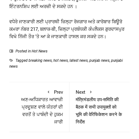
ਇੰਟਰਨਸ਼ਿਪ ਲਈ ਅਰਜ਼ੀ ਦੇ ਸਕਦੇ ਹਨ ।
ਵਧੇਰੇ ਜਾਣਕਾਰੀ ਲਈ ਪ੍ਰਾਰਥੀ ਜ਼ਿਲ੍ਹਾ ਰੋਜਗਾਰ ਅਤੇ ਕਾਰੋਬਾਰ ਬਿਊਰੋ
ਕਮਰਾ ਨੰਬਰ 217, ਬਲਾਕ-ਬੀ, ਜ਼ਿਲ੍ਹਾ ਪ੍ਰਬੰਧਕੀ ਕੰਪਲੈਕਸ ਗੁਰਦਾਸਪੁਰ
ਵਿਖੇ ਨਿੱਜੀ ਤੌਰ ‘ਤੇ ਆ ਕੇ ਜਾਣਕਾਰੀ ਹਾਸਲ ਕਰ ਸਕਦੇ ਹਨ।
Posted in
Hot News
Tagged
breaking news
,
hot news
,
latest news
,
punjab news
,
punjabi
news
Prev
Next
ਅਣ-ਅਧਿਕਾਰਤ ਆਵਾਜ਼ੀ
मंत्रिमंडलीय उप-समिति की
ਪ੍ਰਦੂਸ਼ਣ ਵਾਲੇ ਯੰਤਰਾਂ ਦੀ
बैठक में सभी उपायुक्तों को
ਵਰਤੋਂ ਤੇ ਪਾਬੰਦੀ ਦੇ ਹੁਕਮ
भूमि की वेरिफिकेशन करने के
ਜਾਰੀ
निर्देश