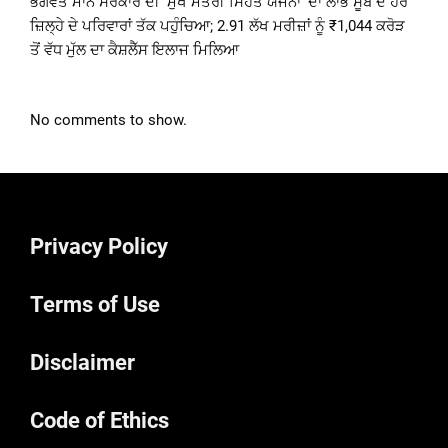
ਭਗਵੰਤ ਮਾਨ ਸਰਕਾਰ ਦੀ ‘ਮੁੱਖ ਮੰਤਰੀ ਸਿਹਤ ਯੋਜਨਾ’ ਦਾ ਲਾਭ ਸੂਬੇ ਦੇ ਹਰ
ਜ਼ਿਲ੍ਹੇ ਦੇ ਪਰਿਵਾਰਾਂ ਤੱਕ ਪਹੁੰਚਿਆ; 2.91 ਲੱਖ ਮਰੀਜ਼ਾਂ ਨੂੰ ₹1,044 ਕਰੋੜ
ਤੋਂ ਵੱਧ ਮੁੱਲ ਦਾ ਕੈਸ਼ਲੈੱਸ ਇਲਾਜ ਮਿਲਿਆ
No comments to show.
Privacy Policy
Terms of Use
Disclaimer
Code of Ethics