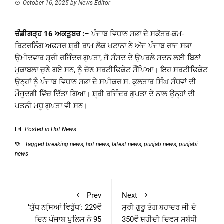
October 16, 2025
by
News Editor
ਚੰਡੀਗੜ੍ਹ 16 ਅਕਤੂਬਰ :
– ਪੰਜਾਬ ਵਿਧਾਨ ਸਭਾ ਦੇ ਸਕੱਤਰ-ਕਮ-
ਰਿਟਰਨਿੰਗ ਅਫ਼ਸਰ ਸ਼੍ਰੀ ਰਾਮ ਲੋਕ ਖਟਾਨਾ ਨੇ ਅੱਜ ਪੰਜਾਬ ਰਾਜ ਸਭਾ
ਉਮੀਦਵਾਰ ਸ਼੍ਰੀ ਰਜਿੰਦਰ ਗੁਪਤਾ, ਜੋ ਸੰਸਦ ਦੇ ਉਪਰਲੇ ਸਦਨ ਲਈ ਬਿਨਾਂ
ਮੁਕਾਬਲਾ ਚੁਣੇ ਗਏ ਸਨ, ਨੂੰ ਚੋਣ ਸਰਟੀਫਿਕੇਟ ਸੌਂਪਿਆ। ਇਹ ਸਰਟੀਫਿਕੇਟ
ਉਨ੍ਹਾਂ ਨੂੰ ਪੰਜਾਬ ਵਿਧਾਨ ਸਭਾ ਦੇ ਸਪੀਕਰ ਸ. ਕੁਲਤਾਰ ਸਿੰਘ ਸੰਧਵਾਂ ਦੀ
ਮੌਜੂਦਗੀ ਵਿੱਚ ਦਿੱਤਾ ਗਿਆ। ਸ਼੍ਰੀ ਰਜਿੰਦਰ ਗੁਪਤਾ ਦੇ ਨਾਲ ਉਨ੍ਹਾਂ ਦੀ
ਪਤਨੀ ਮਧੂ ਗੁਪਤਾ ਵੀ ਸਨ।
Posted in
Hot News
Tagged
breaking news
,
hot news
,
latest news
,
punjab news
,
punjabi
news
Prev
Next
‘ਯੁੱਧ ਨਸਿ਼ਆਂ ਵਿਰੁੱਧ’: 229ਵੇਂ
ਸ੍ਰੀ ਗੁਰੂ ਤੇਗ ਬਹਾਦਰ ਜੀ ਦੇ
ਦਿਨ ਪੰਜਾਬ ਪੁਲਿਸ ਨੇ 95
350ਵੇਂ ਸ਼ਹੀਦੀ ਦਿਵਸ ਸਬੰਧੀ