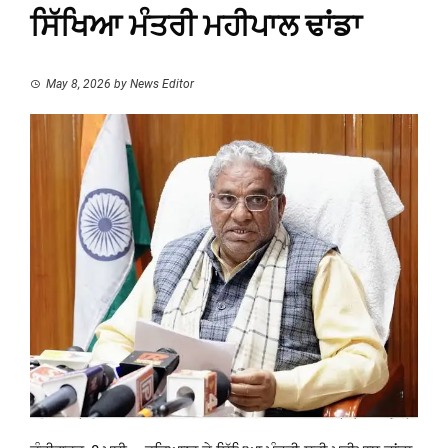
ਸਿੱਖਿਆ ਮੰਤਰੀ ਮਹੀਪਾਲ ਢਾਂਡਾ
May 8, 2026
by
News Editor