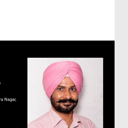
m
ra Nagar,