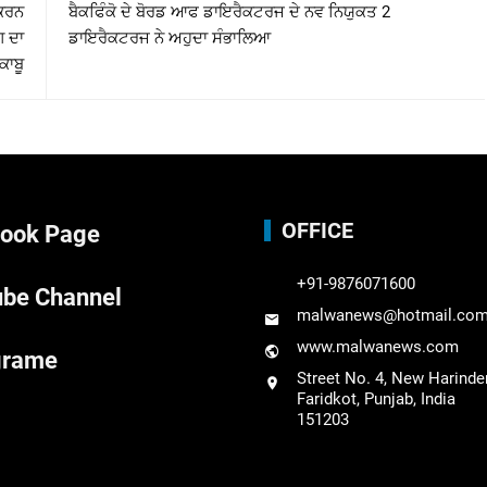
 ਕਰਨ
ਬੈਕਫਿੰਕੋ ਦੇ ਬੋਰਡ ਆਫ ਡਾਇਰੈਕਟਰਜ ਦੇ ਨਵ ਨਿਯੁਕਤ 2
ਗ ਦਾ
ਡਾਇਰੈਕਟਰਜ ਨੇ ਅਹੁਦਾ ਸੰਭਾਲਿਆ
ਕਾਬੂ
OFFICE
ook Page
+91-9876071600
be Channel
malwanews@hotmail.co
www.malwanews.com
grame
Street No. 4, New Harinde
Faridkot, Punjab, India
151203