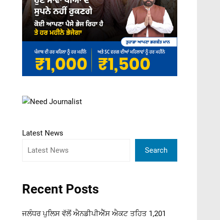
Latest News
Search
Recent Posts
ਜਲੰਧਰ ਪੁਲਿਸ ਵੱਲੋਂ ਐਨਡੀਪੀਐੱਸ ਐਕਟ ਤਹਿਤ 1,201