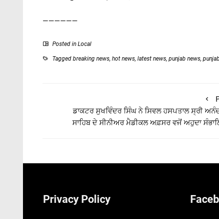
——————
Posted in
Local
Tagged
breaking news
,
hot news
,
latest news
,
punjab news
,
punja
P
ਡਾਕਟਰ ਸੁਖਵਿੰਦਰ ਸਿੰਘ ਨੇ ਸਿਵਲ ਹਸਪਤਾਲ ਸ੍ਰੀ ਅਨੰ
ਸਾਹਿਬ ਦੇ ਸੀਨੀਅਰ ਮੈਡੀਕਲ ਅਫ਼ਸਰ ਵਜੋਂ ਅਹੁਦਾ ਸੰਭ
Privacy Policy
Faceb