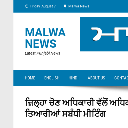
Skip
Friday, August 7
Malwa News
to
content
MALWA
NEWS
Latest Punjabi News
HOME
ENGLISH
HINDI
ABOUT US
CONTAC
ਜ਼ਿਲ੍ਹਾ ਚੋਣ ਅਧਿਕਾਰੀ ਵੱਲੋਂ ਅ
ਤਿਆਰੀਆਂ ਸਬੰਧੀ ਮੀਟਿੰਗ