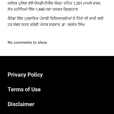
ਜਲੰਧਰ ਪੁਲਿਸ ਵੱਲੋਂ ਐਨਡੀਪੀਐੱਸ ਐਕਟ ਤਹਿਤ 1,201 ਮਾਮਲੇ ਦਰਜ,
ਸੱਤ ਮਹੀਨਿਆਂ ਵਿੱਚ 1,440 ਨਸ਼ਾ ਤਸਕਰ ਗ੍ਰਿਫ਼ਤਾਰ
ਕੈਨੇਡਾ ਵਿੱਚ ਪ੍ਰਭਾਵਿਤ ਪੰਜਾਬੀ ਵਿਦਿਆਰਥੀਆਂ ਦੇ ਹਿੱਤਾਂ ਦੀ ਰਾਖੀ ਲਈ
ਹਰ ਸੰਭਵ ਯਤਨ ਕਰੇਗੀ ਪੰਜਾਬ ਸਰਕਾਰ: ਡਾ. ਰਵਜੋਤ ਸਿੰਘ
No comments to show.
Privacy Policy
Terms of Use
Disclaimer