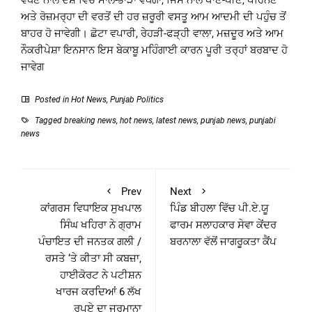
ਅਤੇ ਰੋਜ਼ਮਰ੍ਹਾ ਦੀ ਵਰਤੋਂ ਦੀ ਹਰ ਜ਼ਰੂਰੀ ਵਸਤੂ ਆਮ ਆਦਮੀ ਦੀ ਪਹੁੰਚ ਤੋਂ
ਬਾਹਰ ਹੋ ਜਾਵੇਗੀ। ਛੋਟਾ ਵਪਾਰੀ, ਰੇਹੜੀ-ਫੜ੍ਹੀ ਵਾਲਾ, ਮਜ਼ਦੂਰ ਅਤੇ ਆਮ
ਨੌਕਰੀਪੇਸ਼ਾ ਇਨਸਾਨ ਇਸ ਬੇਕਾਬੂ ਮਹਿੰਗਾਈ ਕਾਰਨ ਪੂਰੀ ਤਰ੍ਹਾਂ ਬਰਬਾਦ ਹੋ
ਜਾਵੇਗ
Posted in
Hot News
,
Punjab Politics
Tagged
breaking news
,
hot news
,
latest news
,
punjab news
,
punjabi
news
Prev
Next
ਕਾਂਗਰਸ ਵਿਧਾਇਕ ਸੁਖਪਾਲ
ਪਿੰਡ ਬੀਹਲਾ ਵਿੱਚ ਪੀ.ਏ.ਯੂ
ਸਿੰਘ ਖਹਿਰਾ ਨੇ ਗ੍ਰਾਮ
ਫਾਰਮ ਸਲਾਹਕਾਰ ਸੇਵਾ ਕੇਂਦਰ
ਪੰਚਾਇਤ ਦੀ ਜਨਤਕ ਗਲੀ /
ਬਰਨਾਲਾ ਵੱਲੋਂ ਜਾਗਰੂਕਤਾ ਕੈਂਪ
ਰਸਤੇ ‘ਤੇ ਕੀਤਾ ਸੀ ਕਬਜ਼ਾ,
ਹਾਈਕੋਰਟ ਨੇ ਪਟੀਸ਼ਨ
ਖਾਰਜ ਕਰਦਿਆਂ 6 ਲੱਖ
ਰੁਪਏ ਦਾ ਜੁਰਮਾਨਾ