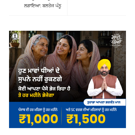
ਲਗਾਇਆ: ਬਲਤੇਜ ਪੰਨੂ