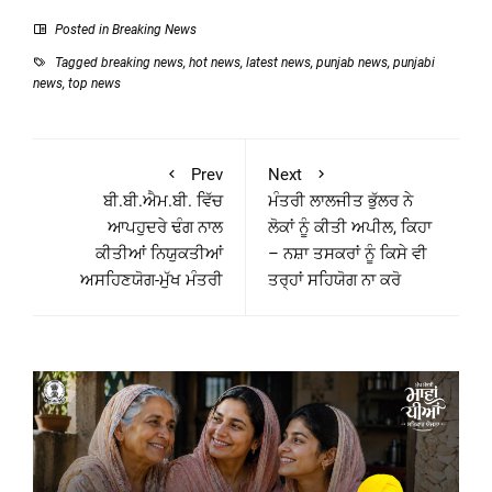
Posted in
Breaking News
Tagged
breaking news
,
hot news
,
latest news
,
punjab news
,
punjabi
news
,
top news
Prev
Next
ਬੀ.ਬੀ.ਐਮ.ਬੀ. ਵਿੱਚ
ਮੰਤਰੀ ਲਾਲਜੀਤ ਭੁੱਲਰ ਨੇ
ਆਪਹੁਦਰੇ ਢੰਗ ਨਾਲ
ਲੋਕਾਂ ਨੂੰ ਕੀਤੀ ਅਪੀਲ, ਕਿਹਾ
ਕੀਤੀਆਂ ਨਿਯੁਕਤੀਆਂ
– ਨਸ਼ਾ ਤਸਕਰਾਂ ਨੂੰ ਕਿਸੇ ਵੀ
ਅਸਹਿਣਯੋਗ-ਮੁੱਖ ਮੰਤਰੀ
ਤਰ੍ਹਾਂ ਸਹਿਯੋਗ ਨਾ ਕਰੋ