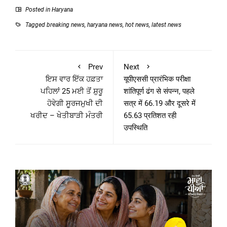
Posted in
Haryana
Tagged
breaking news
,
haryana news
,
hot news
,
latest news
Prev
Next
ਇਸ ਵਾਰ ਇੱਕ ਹਫ਼ਤਾ
यूपीएससी प्रारंभिक परीक्षा
ਪਹਿਲਾਂ 25 ਮਈ ਤੋਂ ਸ਼ੁਰੂ
शांतिपूर्ण ढंग से संपन्न, पहले
ਹੋਵੇਗੀ ਸੂਰਜਮੁਖੀ ਦੀ
सत्र में 66.19 और दूसरे में
ਖਰੀਦ – ਖੇਤੀਬਾੜੀ ਮੰਤਰੀ
65.63 प्रतिशत रही
उपस्थिति