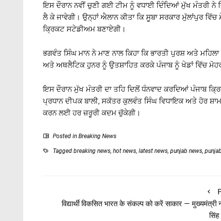
ਇਸ ਦੌਰਾਨ ਨਵੀਂ ਚੁਣੀ ਗਈ ਟੀਮ ਨੂੰ ਵਧਾਈ ਦਿੰਦਿਆਂ ਮੁੱਖ ਮੰਤਰੀ 
ਲੈ ਕੇ ਜਾਵੇਗੀ। ਉਨ੍ਹਾਂ ਐਲਾਨ ਕੀਤਾ ਕਿ ਸੂਬਾ ਸਰਕਾਰ ਮੁੱਲਾਂਪੁਰ ਵਿ
ਕ੍ਰਿਕਟ ਸਟੇਡੀਅਮ ਬਣਾਏਗੀ।
ਭਗਵੰਤ ਸਿੰਘ ਮਾਨ ਨੇ ਮਾਣ ਨਾਲ ਕਿਹਾ ਕਿ ਭਾਰਤੀ ਪੁਰਸ਼ ਅਤੇ ਮਹਿਲਾ ਕ੍
ਅਤੇ ਅਥਲੈਟਿਕ ਹੁਨਰ ਨੂੰ ਉਤਸ਼ਾਹਿਤ ਕਰਕੇ ਪੰਜਾਬ ਨੂੰ ਖੇਡਾਂ ਵਿੱ
ਇਸ ਦੌਰਾਨ ਮੁੱਖ ਮੰਤਰੀ ਦਾ ਤਹਿ ਦਿਲੋਂ ਧੰਨਵਾਦ ਕਰਦਿਆਂ ਪੰਜਾਬ ਕ੍ਰ
ਪ੍ਰਧਾਨ ਦੀਪਕ ਬਾਲੀ, ਸਕੱਤਰ ਕੁਲਵੰਤ ਸਿੰਘ ਵਿਧਾਇਕ ਅਤੇ ਹੋਰ ਸ਼ਾਮਲ 
ਕਰਨ ਲਈ ਹਰ ਜ਼ਰੂਰੀ ਕਦਮ ਚੁੱਕੇਗੀ।
Posted in
Breaking News
Tagged
breaking news
,
hot news
,
latest news
,
punjab news
,
punja
P
विद्यार्थी विकसित भारत के संकल्प को करें साकार — मुख्यमंत्री
सिंह