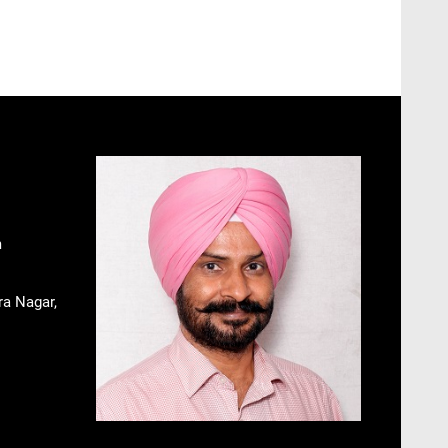
m
ra Nagar,