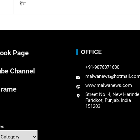
ਬੈਂਸ
OFFICE
ook Page
+91-9876071600
be Channel
malwanews@hotmail.co
www.malwanews.com
grame
Street No. 4, New Harinde
Faridkot, Punjab, India
151203
es