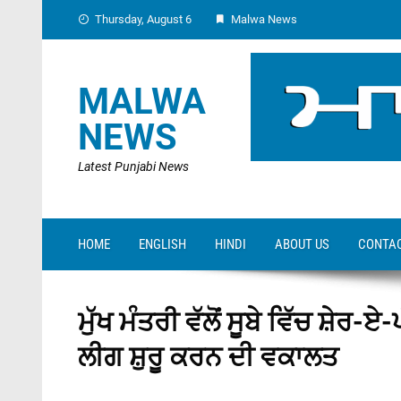
Skip
Thursday, August 6
Malwa News
to
content
MALWA
NEWS
Latest Punjabi News
HOME
ENGLISH
HINDI
ABOUT US
CONTAC
ਮੁੱਖ ਮੰਤਰੀ ਵੱਲੋਂ ਸੂਬੇ ਵਿੱਚ ਸ਼ੇ
ਲੀਗ ਸ਼ੁਰੂ ਕਰਨ ਦੀ ਵਕਾਲਤ