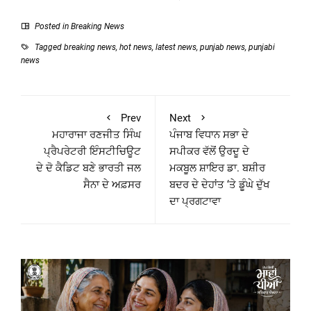
Posted in
Breaking News
Tagged
breaking news
,
hot news
,
latest news
,
punjab news
,
punjabi
news
Prev
Next
ਮਹਾਰਾਜਾ ਰਣਜੀਤ ਸਿੰਘ
ਪੰਜਾਬ ਵਿਧਾਨ ਸਭਾ ਦੇ
ਪ੍ਰੈਪਰੇਟਰੀ ਇੰਸਟੀਚਿਊਟ
ਸਪੀਕਰ ਵੱਲੋਂ ਉਰਦੂ ਦੇ
ਦੇ ਦੋ ਕੈਡਿਟ ਬਣੇ ਭਾਰਤੀ ਜਲ
ਮਕਬੂਲ ਸ਼ਾਇਰ ਡਾ. ਬਸ਼ੀਰ
ਸੈਨਾ ਦੇ ਅਫ਼ਸਰ
ਬਦਰ ਦੇ ਦੇਹਾਂਤ ‘ਤੇ ਡੂੰਘੇ ਦੁੱਖ
ਦਾ ਪ੍ਰਗਟਾਵਾ