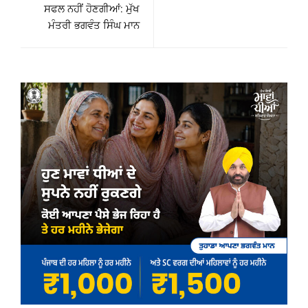
ਸਫਲ ਨਹੀਂ ਹੋਣਗੀਆਂ: ਮੁੱਖ
ਮੰਤਰੀ ਭਗਵੰਤ ਸਿੰਘ ਮਾਨ