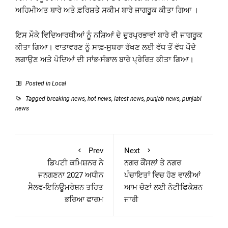
ਅਹਿਮੀਅਤ ਬਾਰੇ ਅਤੇ ਫ਼ਰਿਸ਼ਤੇ ਸਕੀਮ ਬਾਰੇ ਜਾਗਰੂਕ ਕੀਤਾ ਗਿਆ ।
ਇਸ ਮੌਕੇ ਵਿਦਿਆਰਥੀਆਂ ਨੂੰ ਨਸ਼ਿਆਂ ਦੇ ਦੁਰਪ੍ਰਭਾਵਾਂ ਬਾਰੇ ਵੀ ਜਾਗਰੂਕ
ਕੀਤਾ ਗਿਆ। ਵਾਤਾਵਰਣ ਨੂੰ ਸਾਫ਼-ਸੁਥਰਾ ਰੱਖਣ ਲਈ ਵੱਧ ਤੋਂ ਵੱਧ ਪੌਦੇ
ਲਗਾਉਣ ਅਤੇ ਪੋਦਿਆਂ ਦੀ ਸਾਂਭ-ਸੰਭਾਲ ਬਾਰੇ ਪ੍ਰੇਰਿਤ ਕੀਤਾ ਗਿਆ।
Posted in
Local
Tagged
breaking news
,
hot news
,
latest news
,
punjab news
,
punjabi
news
Prev
Next
ਡਿਪਟੀ ਕਮਿਸ਼ਨਰ ਨੇ
ਨਗਰ ਕੌਂਸਲਾਂ ਤੇ ਨਗਰ
ਜਨਗਣਨਾ 2027 ਅਧੀਨ
ਪੰਚਾਇਤਾਂ ਵਿਚ ਹੋਣ ਵਾਲੀਆਂ
ਸੈਲਫ-ਇਨਿਊਮਰੇਸ਼ਨ ਤਹਿਤ
ਆਮ ਚੋਣਾਂ ਲਈ ਨੋਟੀਫਿਕੇਸ਼ਨ
ਭਰਿਆ ਫਾਰਮ
ਜਾਰੀ