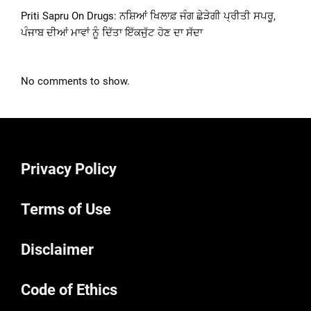
Priti Sapru On Drugs: ਨਸ਼ਿਆਂ ਖਿਲਾਫ਼ ਜੰਗ ਛੇੜੇਗੀ ਪ੍ਰੀਤੀ ਸਪਰੂ,
ਪੰਜਾਬ ਦੀਆਂ ਮਾਵਾਂ ਨੂੰ ਦਿੱਤਾ ਇੱਕਜੁੱਟ ਹੋਣ ਦਾ ਸੱਦਾ
No comments to show.
Privacy Policy
Terms of Use
Disclaimer
Code of Ethics