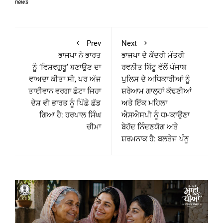
news
Prev
Next
ਭਾਜਪਾ ਨੇ ਭਾਰਤ
ਭਾਜਪਾ ਦੇ ਕੇਂਦਰੀ ਮੰਤਰੀ
ਨੂੰ ‘ਵਿਸ਼ਵਗੁਰੂ’ ਬਣਾਉਣ ਦਾ
ਰਵਨੀਤ ਬਿੱਟੂ ਵੱਲੋਂ ਪੰਜਾਬ
ਵਾਅਦਾ ਕੀਤਾ ਸੀ, ਪਰ ਅੱਜ
ਪੁਲਿਸ ਦੇ ਅਧਿਕਾਰੀਆਂ ਨੂੰ
ਤਾਈਵਾਨ ਵਰਗਾ ਛੋਟਾ ਜਿਹਾ
ਸ਼ਰੇਆਮ ਗਾਲ੍ਹਾਂ ਕੱਢਣੀਆਂ
ਦੇਸ਼ ਵੀ ਭਾਰਤ ਨੂੰ ਪਿੱਛੇ ਛੱਡ
ਅਤੇ ਇੱਕ ਮਹਿਲਾ
ਗਿਆ ਹੈ: ਹਰਪਾਲ ਸਿੰਘ
ਐਸਐਸਪੀ ਨੂੰ ਧਮਕਾਉਣਾ
ਚੀਮਾ
ਬੇਹੱਦ ਨਿੰਦਣਯੋਗ ਅਤੇ
ਸ਼ਰਮਨਾਕ ਹੈ: ਬਲਤੇਜ ਪੰਨੂ