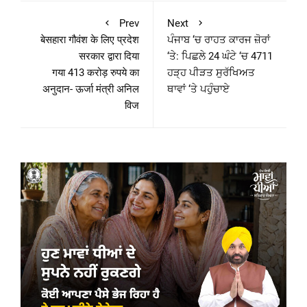
Prev
Next
बेसहारा गौवंश के लिए प्रदेश
ਪੰਜਾਬ ‘ਚ ਰਾਹਤ ਕਾਰਜ ਜ਼ੋਰਾਂ
सरकार द्वारा दिया
‘ਤੇ: ਪਿਛਲੇ 24 ਘੰਟੇ ‘ਚ 4711
गया 413 करोड़ रुपये का
ਹੜ੍ਹ ਪੀੜਤ ਸੁਰੱਖਿਅਤ
अनुदान- ऊर्जा मंत्री अनिल
ਥਾਵਾਂ ‘ਤੇ ਪਹੁੰਚਾਏ
विज