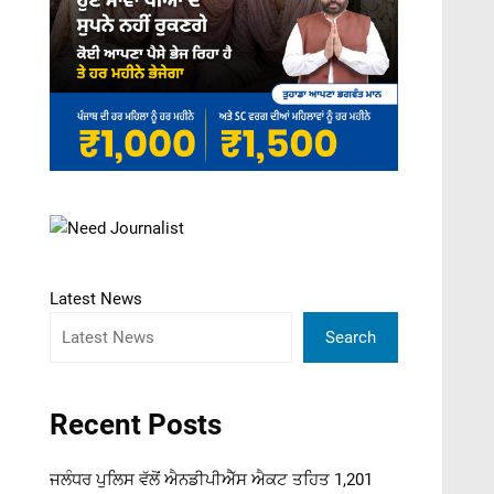
Latest News
Search
Recent Posts
ਜਲੰਧਰ ਪੁਲਿਸ ਵੱਲੋਂ ਐਨਡੀਪੀਐੱਸ ਐਕਟ ਤਹਿਤ 1,201