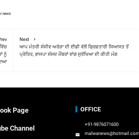
bi news
rev
Next
ਵਿੱਚ
ਆਪ ਮੰਤਰੀ ਸੰਜੀਵ ਅਰੋੜਾ ਦੀ ਈਡੀ ਵੱਲੋਂ ਗ੍ਰਿਫ਼ਤਾਰੀ ਸਿਆਸਤ ਤੋਂ
 ਨੂੰ
ਪ੍ਰੇਰਿਤ, ਭਾਜਪਾ ਸੰਸਦ ਮੈਂਬਰਾਂ ਵਾਂਗ ਸੁਰੱਖਿਆ ਦੀ ਕੀਤੀ ਮੰਗ
ਹੋਇਆ
OFFICE
ook Page
+91-9876071600
be Channel
malwanews@hotmail.co