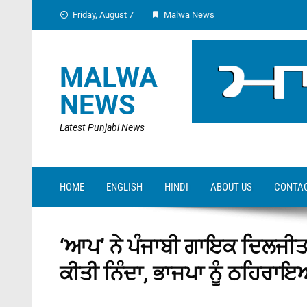
Skip
Friday, August 7
Malwa News
to
content
MALWA
NEWS
Latest Punjabi News
HOME
ENGLISH
HINDI
ABOUT US
CONTAC
‘ਆਪ’ ਨੇ ਪੰਜਾਬੀ ਗਾਇਕ ਦਿਲਜੀਤ ਦੋ
ਕੀਤੀ ਨਿੰਦਾ, ਭਾਜਪਾ ਨੂੰ ਠਹਿਰਾਇਆ