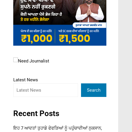
Latest News
Search
Recent Posts
ਇਹ 7 ਆਦਤਾਂ ਤੁਹਾਡੇ ਫੇਫੜਿਆਂ ਨੂੰ ਪਹੁੰਚਾਦੀਆਂ ਨੁਕਸਾਨ,