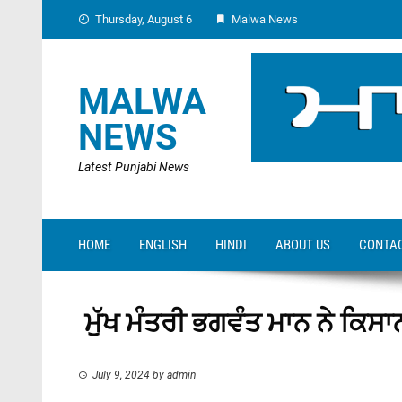
Skip
Thursday, August 6
Malwa News
to
content
MALWA
NEWS
Latest Punjabi News
HOME
ENGLISH
HINDI
ABOUT US
CONTAC
ਮੁੱਖ ਮੰਤਰੀ ਭਗਵੰਤ ਮਾਨ ਨੇ ਕਿਸਾ
July 9, 2024
by
admin