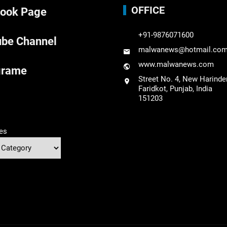
OFFICE
ook Page
+91-9876071600
be Channel
malwanews@hotmail.co
www.malwanews.com
grame
Street No. 4, New Harinde
Faridkot, Punjab, India
151203
es