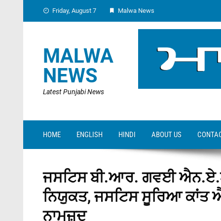
Skip
Friday, August 7
Malwa News
to
content
MALWA
NEWS
Latest Punjabi News
HOME
ENGLISH
HINDI
ABOUT US
CONTAC
ਜਸਟਿਸ ਬੀ.ਆਰ. ਗਵਈ ਐਨ.ਏ.ਐ
ਨਿਯੁਕਤ, ਜਸਟਿਸ ਸੂਰਿਆ ਕਾਂਤ ਐ
ਨਾਮਜ਼ਦ