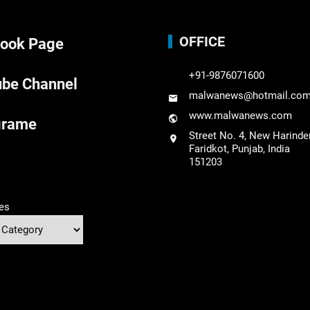
OFFICE
ook Page
+91-9876071600
be Channel
malwanews@hotmail.co
www.malwanews.com
grame
Street No. 4, New Harinde
Faridkot, Punjab, India
151203
es