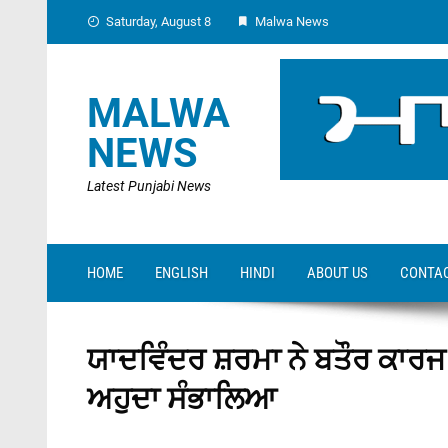
Skip
Saturday, August 8
Malwa News
to
content
MALWA
NEWS
Latest Punjabi News
HOME
ENGLISH
HINDI
ABOUT US
CONTAC
ਯਾਦਵਿੰਦਰ ਸ਼ਰਮਾ ਨੇ ਬਤੌਰ ਕਾਰ
ਅਹੁਦਾ ਸੰਭਾਲਿਆ