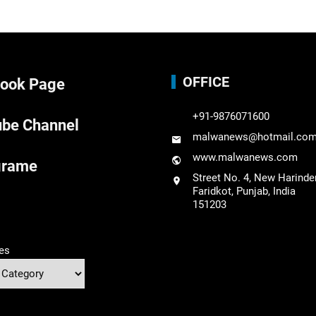
OFFICE
ook Page
+91-9876071600
be Channel
malwanews@hotmail.co
www.malwanews.com
grame
Street No. 4, New Harinde
Faridkot, Punjab, India
151203
es