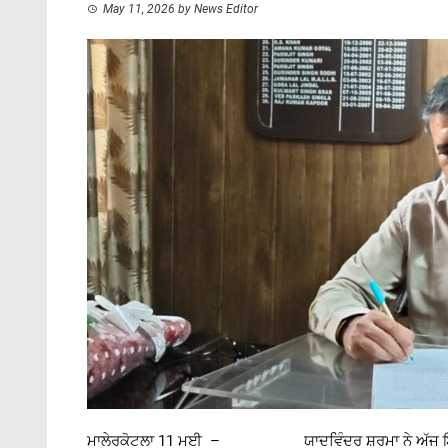
May 11, 2026
by
News Editor
ਮਾਲੇਰਕੋਟਲਾ 11 ਮਈ – ਯਾਦਵਿੰਦਰ ਸ਼ਰਮਾ ਨੇ ਅੱਜ ਇੰਪਰੂਵਮੈ