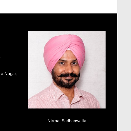
m
ra Nagar,
Nirmal Sadhanwalia