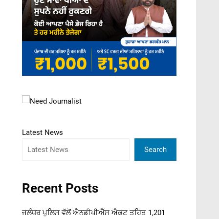
Latest News
Search
Recent Posts
ਜਲੰਧਰ ਪੁਲਿਸ ਵੱਲੋਂ ਐਨਡੀਪੀਐੱਸ ਐਕਟ ਤਹਿਤ 1,201