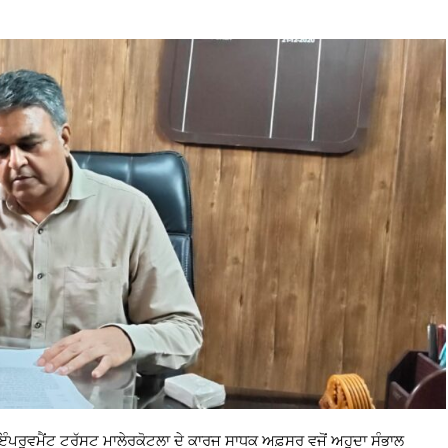
ਂਟ ਟਰੱਸਟ ਮਾਲੇਰਕੋਟਲਾ ਦੇ ਕਾਰਜ ਸਾਧਕ ਅਫ਼ਸਰ ਵਜੋਂ ਅਹੁਦਾ ਸੰਭਾਲ