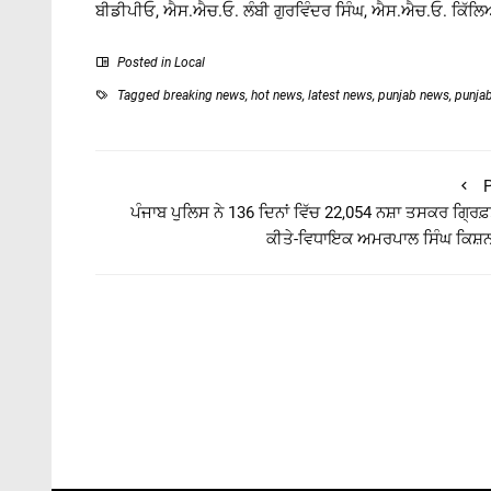
ਬੀਡੀਪੀਓ, ਐਸ.ਐਚ.ਓ. ਲੰਬੀ ਗੁਰਵਿੰਦਰ ਸਿੰਘ, ਐਸ.ਐਚ.ਓ. ਕਿੱਲਿਆਂ
Posted in
Local
Tagged
breaking news
,
hot news
,
latest news
,
punjab news
,
punja
P
ਪੰਜਾਬ ਪੁਲਿਸ ਨੇ 136 ਦਿਨਾਂ ਵਿੱਚ 22,054 ਨਸ਼ਾ ਤਸਕਰ ਗਿ੍ਰਫ
ਕੀਤੇ-ਵਿਧਾਇਕ ਅਮਰਪਾਲ ਸਿੰਘ ਕਿਸ਼