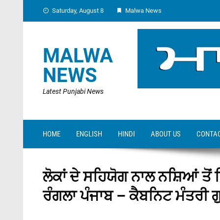
Skip
Saturday, August 8
Malwa News
to
content
MALWA
NEWS
Latest Punjabi News
HOME
ENGLISH
HINDI
ABOUT US
CONTAC
ਲੋਕਾਂ ਦੇ ਸਹਿਯੋਗ ਨਾਲ ਨਸ਼ਿਆਂ ਤੋਂ 
ਰੰਗਲਾ ਪੰਜਾਬ – ਕੈਬਨਿਟ ਮੰਤਰੀ ਗ