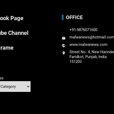
OFFICE
ook Page
+91-9876071600
be Channel
malwanews@hotmail.co
www.malwanews.com
grame
Street No. 4, New Harinde
Faridkot, Punjab, India
151203
es