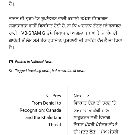
ਹੈ।
ਭਾਰਤ ਦੀ ਗ੍ਰਾਮੀਣ ਰੂਪਾਂਤਰਣ ਵਾਲੀ ਕਹਾਣੀ ਹਮੇਸ਼ਾ ਸੰਸਥਾਗਤ
ਲਗਾਤਾਰਤਾ ਰਾਹੀਂ ਵਿਕਸਿਤ ਹੋਈ ਹੈ, ਨਾ ਕਿ ਅਚਾਨਕ ਟੁੱਟਣ ਜਾਂ ਰੁਕਾਵਟ
ਰਾਹੀਂ। VB-GRAM G ਉਸੇ ਵਿਕਾਸ ਦਾ ਅਗਲਾ ਪੜਾਅ ਹੈ, ਜੋ ਕੰਮ ਦੀ
ਗਾਰੰਟੀ ਤੋਂ ਲੰਮੇ ਸਮੇਂ ਤੱਕ ਗ੍ਰਾਮੀਣ ਖੁਸ਼ਹਾਲੀ ਦੀ ਗਾਰੰਟੀ ਵੱਲ ਲੈ ਜਾ ਰਿਹਾ
ਹੈ।
Posted in
National News
Tagged
breaking news
,
hot news
,
latest news
Prev
Next
From Denial to
ਵਿਕਸਤ ਦੇਸ਼ਾਂ ਦੀ ਤਰਜ਼ ‘ਤੇ
Recognition: Canada
ਯੋਜਨਾਵਾਂ ਦੇ ਤੇਜ਼ੀ ਨਾਲ
and the Khalistani
ਲਾਗੂਕਰਨ ਲਈ ਵਿਭਾਗ
Threat
ਵਿਸ਼ਵ ਪੱਧਰੀ ਪੇਸ਼ੇਵਰ ਟੀਮਾਂ
ਦੀ ਮਦਦ ਲੈਣ – ਮੁੱਖ ਮੰਤਰੀ