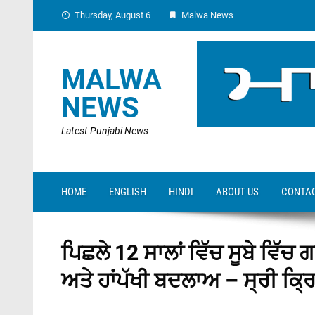
Skip
Thursday, August 6
Malwa News
to
content
MALWA
NEWS
Latest Punjabi News
HOME
ENGLISH
HINDI
ABOUT US
CONTAC
ਪਿਛਲੇ 12 ਸਾਲਾਂ ਵਿੱਚ ਸੂਬੇ ਵਿੱਚ
ਅਤੇ ਹਾਂਪੱਖੀ ਬਦਲਾਅ – ਸ੍ਰੀ ਕ੍ਰਿ