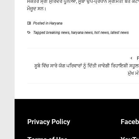
ਸਕੱਤਰ ਸ੍ਰੀ ਸੁਰਿੰਦਰ ਪੂਨੀਆ, ਸੂਬਾ ਉਪ-ਪ੍ਰਧਾਨ ਸ੍ਰੀਮਤੀ ਬੰਤੋ ਕ
ਮੌਜੂਦ ਸਨ।
Posted in
Haryana
Tagged
breaking news
,
haryana news
,
hot news
,
latest news
P
ਸੂਬੇ ਵਿੱਚ ਸਾਰੇ ਯੋਗ ਪਰਿਵਾਰਾਂ ਨੂੰ ਦਿੱਤੀ ਜਾਵੇਗੀ ਰਿਹਾਇਸ਼ੀ ਸਹੂ
ਮੁੱਖ ਮ
Privacy Policy
Faceb