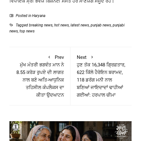
ਵਿਧਾਇਕ ਸ੍ਰੀ ਭਵਯ ਬਿਸ਼ਨੌਈ ਸਮੇਤ ਹੋਰ ਮਾਣਯੋਗ ਮੌਜੂਦ ਰਹੇ।
Posted in
Haryana
Tagged
breaking news
,
hot news
,
latest news
,
punjab news
,
punjabi
news
,
top news
Prev
Next
ਮੁੱਖ ਮੰਤਰੀ ਭਗਵੰਤ ਮਾਨ ਨੇ
ਹੁਣ ਤੱਕ 16,348 ਗ੍ਰਿਫ਼ਤਾਰ,
8.55 ਕਰੋੜ ਰੁਪਏ ਦੀ ਲਾਗਤ
622 ਕਿੱਲੋ ਹੈਰੋਇਨ ਬਰਾਮਦ,
ਨਾਲ ਬਣੇ ਅਤਿ-ਆਧੁਨਿਕ
118 ਡਰੱਗ ਮਨੀ ਨਾਲ
ਤਹਿਸੀਲ ਕੰਪਲੈਕਸ ਦਾ
ਬਣਿਆਂ ਜਾਇਦਾਦਾਂ ਢਾਹੀਆਂ
ਕੀਤਾ ਉਦਘਾਟਨ
ਗਈਆਂ: ਹਰਪਾਲ ਚੀਮਾ